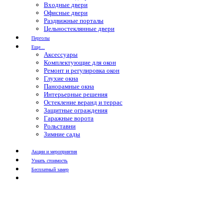
Входные двери
Офисные двери
Раздвижные порталы
Цельностеклянные двери
Перголы
Еще...
Аксессуары
Комплектующие для окон
Ремонт и регулировка окон
Глухие окна
Панорамные окна
Интерьерные решения
Остекление веранд и террас
Защитные ограждения
Гаражные ворота
Рольставни
Зимние сады
Акции и мероприятия
Узнать стоимость
Бесплатный замер