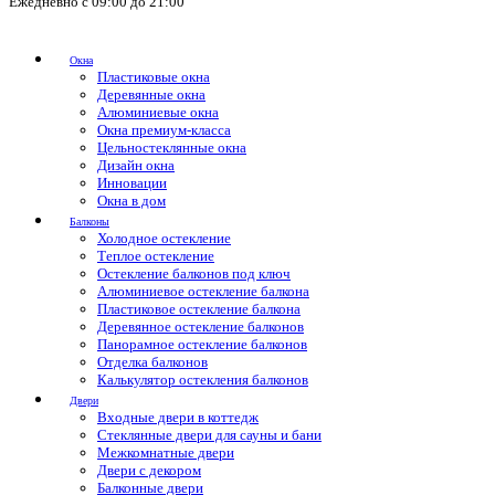
Ежедневно с 09:00 до 21:00
Окна
Пластиковые окна
Деревянные окна
Алюминиевые окна
Окна премиум-класса
Цельностеклянные окна
Дизайн окна
Инновации
Окна в дом
Балконы
Холодное остекление
Теплое остекление
Остекление балконов под ключ
Алюминиевое остекление балкона
Пластиковое остекление балкона
Деревянное остекление балконов
Панорамное остекление балконов
Отделка балконов
Калькулятор остекления балконов
Двери
Входные двери в коттедж
Стеклянные двери для сауны и бани
Межкомнатные двери
Двери с декором
Балконные двери