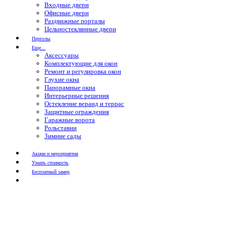
Входные двери
Офисные двери
Раздвижные порталы
Цельностеклянные двери
Перголы
Еще...
Аксессуары
Комплектующие для окон
Ремонт и регулировка окон
Глухие окна
Панорамные окна
Интерьерные решения
Остекление веранд и террас
Защитные ограждения
Гаражные ворота
Рольставни
Зимние сады
Акции и мероприятия
Узнать стоимость
Бесплатный замер