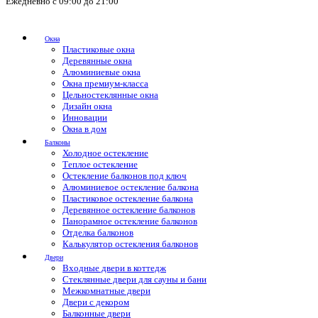
Ежедневно с 09:00 до 21:00
Окна
Пластиковые окна
Деревянные окна
Алюминиевые окна
Окна премиум-класса
Цельностеклянные окна
Дизайн окна
Инновации
Окна в дом
Балконы
Холодное остекление
Теплое остекление
Остекление балконов под ключ
Алюминиевое остекление балкона
Пластиковое остекление балкона
Деревянное остекление балконов
Панорамное остекление балконов
Отделка балконов
Калькулятор остекления балконов
Двери
Входные двери в коттедж
Стеклянные двери для сауны и бани
Межкомнатные двери
Двери с декором
Балконные двери