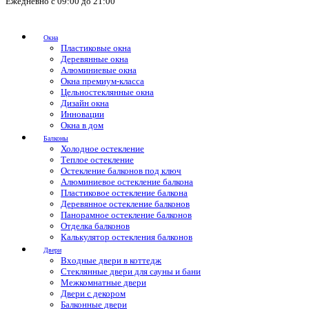
Ежедневно с 09:00 до 21:00
Окна
Пластиковые окна
Деревянные окна
Алюминиевые окна
Окна премиум-класса
Цельностеклянные окна
Дизайн окна
Инновации
Окна в дом
Балконы
Холодное остекление
Теплое остекление
Остекление балконов под ключ
Алюминиевое остекление балкона
Пластиковое остекление балкона
Деревянное остекление балконов
Панорамное остекление балконов
Отделка балконов
Калькулятор остекления балконов
Двери
Входные двери в коттедж
Стеклянные двери для сауны и бани
Межкомнатные двери
Двери с декором
Балконные двери