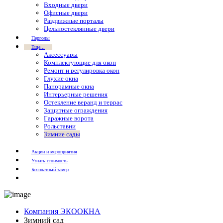
Входные двери
Офисные двери
Раздвижные порталы
Цельностеклянные двери
Перголы
Еще...
Аксессуары
Комплектующие для окон
Ремонт и регулировка окон
Глухие окна
Панорамные окна
Интерьерные решения
Остекление веранд и террас
Защитные ограждения
Гаражные ворота
Рольставни
Зимние сады
Акции и мероприятия
Узнать стоимость
Бесплатный замер
Компания ЭКООКНА
Зимний сад