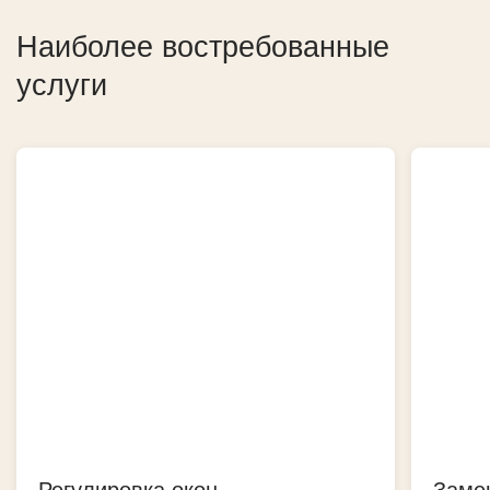
Наиболее востребованные
услуги
Регулировка окон
Заме