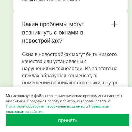
Какие проблемы могут
возникнуть с окнами в
новостройках?
Окна в новостройках могут быть низкого
качества или установлены с
нарушениями технологии. Из-за этого на
стёклах образуется конденсат, в
помещении возникают сквозняки, внутрь
стеклопакета попадает пыль, откосы
Мы используем файлы cookie, метрические программы и системы
промерзают, может появляться плесень.
аналитики. Продолжая работу с сайтом, вы соглашаетесь с
Политикой обработки персональных данных
и
Правилами
пользования сайтом.
принять
Можно ли заменить одно
стекло в двухкамерном