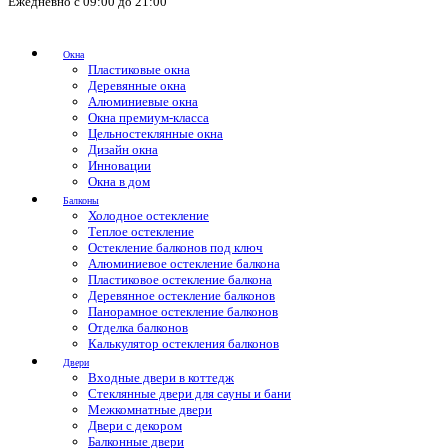
Ежедневно с 09:00 до 21:00
Окна
Пластиковые окна
Деревянные окна
Алюминиевые окна
Окна премиум-класса
Цельностеклянные окна
Дизайн окна
Инновации
Окна в дом
Балконы
Холодное остекление
Теплое остекление
Остекление балконов под ключ
Алюминиевое остекление балкона
Пластиковое остекление балкона
Деревянное остекление балконов
Панорамное остекление балконов
Отделка балконов
Калькулятор остекления балконов
Двери
Входные двери в коттедж
Стеклянные двери для сауны и бани
Межкомнатные двери
Двери с декором
Балконные двери