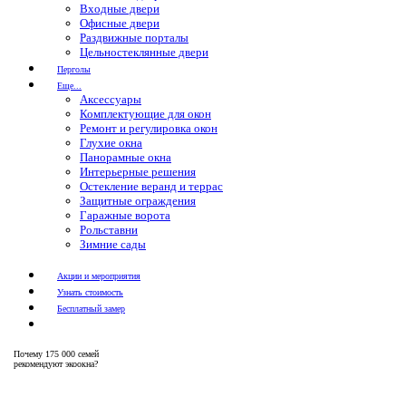
Входные двери
Офисные двери
Раздвижные порталы
Цельностеклянные двери
Перголы
Еще...
Аксессуары
Комплектующие для окон
Ремонт и регулировка окон
Глухие окна
Панорамные окна
Интерьерные решения
Остекление веранд и террас
Защитные ограждения
Гаражные ворота
Рольставни
Зимние сады
Акции и мероприятия
Узнать стоимость
Бесплатный замер
Почему
175 000 семей
рекомендуют экоокна?