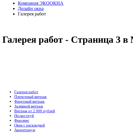
Компания ЭКООКНА
Дизайн окна
Галерея работ
Галерея работ - Cтраница 3 в
Галерея работ
Пленочный витраж
Фацетный витраж
Заливной витраж
Витраж от 2 000 рублей
Пескоструй
Фьюзинг
Окна с раскладкой
Акцентриум