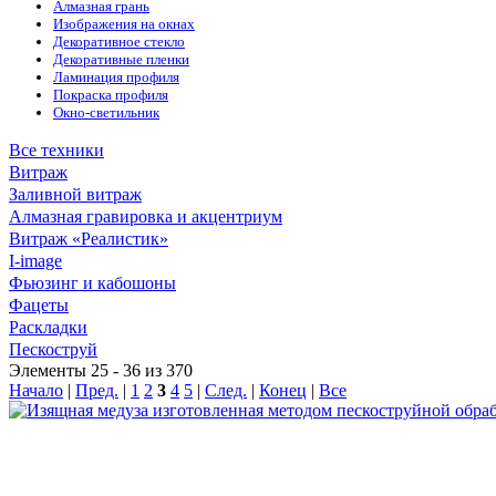
Алмазная грань
Изображения на окнах
Декоративное стекло
Декоративные пленки
Ламинация профиля
Покраска профиля
Окно-светильник
Все техники
Витраж
Заливной витраж
Алмазная гравировка и акцентриум
Витраж «Реалистик»
I-image
Фьюзинг и кабошоны
Фацеты
Раскладки
Пескоструй
Элементы 25 - 36 из 370
Начало
|
Пред.
|
1
2
3
4
5
|
След.
|
Конец
|
Все