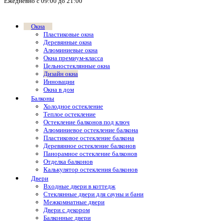
Ежедневно с 09:00 до 21:00
Окна
Пластиковые окна
Деревянные окна
Алюминиевые окна
Окна премиум-класса
Цельностеклянные окна
Дизайн окна
Инновации
Окна в дом
Балконы
Холодное остекление
Теплое остекление
Остекление балконов под ключ
Алюминиевое остекление балкона
Пластиковое остекление балкона
Деревянное остекление балконов
Панорамное остекление балконов
Отделка балконов
Калькулятор остекления балконов
Двери
Входные двери в коттедж
Стеклянные двери для сауны и бани
Межкомнатные двери
Двери с декором
Балконные двери