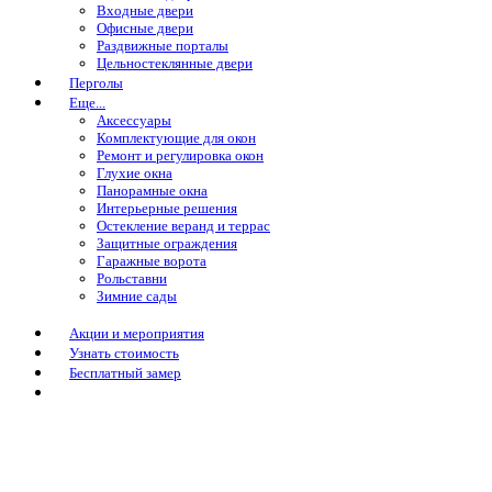
Входные двери
Офисные двери
Раздвижные порталы
Цельностеклянные двери
Перголы
Еще...
Аксессуары
Комплектующие для окон
Ремонт и регулировка окон
Глухие окна
Панорамные окна
Интерьерные решения
Остекление веранд и террас
Защитные ограждения
Гаражные ворота
Рольставни
Зимние сады
Акции и мероприятия
Узнать стоимость
Бесплатный замер