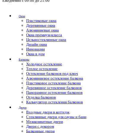
Ежедневно с 09:00 до 21:00
Окна
Пластиковые окна
Деревянные окна
Алюминиевые окна
Окна премиум-класса
Цельностеклянные окна
Дизайн окна
Инновации
Окна в дом
Балконы
Холодное остекление
Теплое остекление
Остекление балконов под ключ
Алюминиевое остекление балкона
Пластиковое остекление балкона
Деревянное остекление балконов
Панорамное остекление балконов
Отделка балконов
Калькулятор остекления балконов
Двери
Входные двери в коттедж
Стеклянные двери для сауны и бани
Межкомнатные двери
Двери с декором
Балконные двери