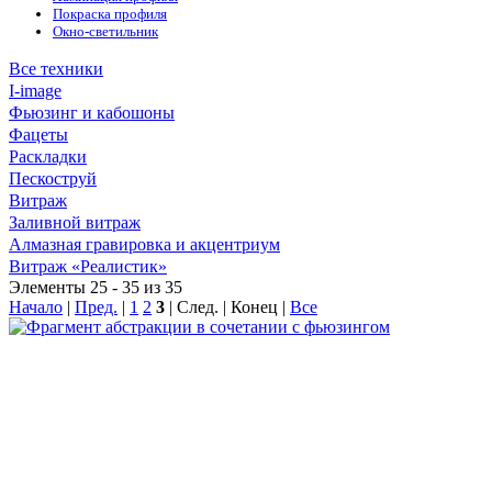
Покраска профиля
Окно-светильник
Все техники
I-image
Фьюзинг и кабошоны
Фацеты
Раскладки
Пескоструй
Витраж
Заливной витраж
Алмазная гравировка и акцентриум
Витраж «Реалистик»
Элементы 25 - 35 из 35
Начало
|
Пред.
|
1
2
3
| След. | Конец
|
Все