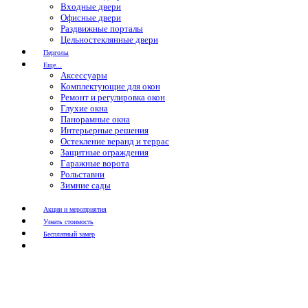
Входные двери
Офисные двери
Раздвижные порталы
Цельностеклянные двери
Перголы
Еще...
Аксессуары
Комплектующие для окон
Ремонт и регулировка окон
Глухие окна
Панорамные окна
Интерьерные решения
Остекление веранд и террас
Защитные ограждения
Гаражные ворота
Рольставни
Зимние сады
Акции и мероприятия
Узнать стоимость
Бесплатный замер