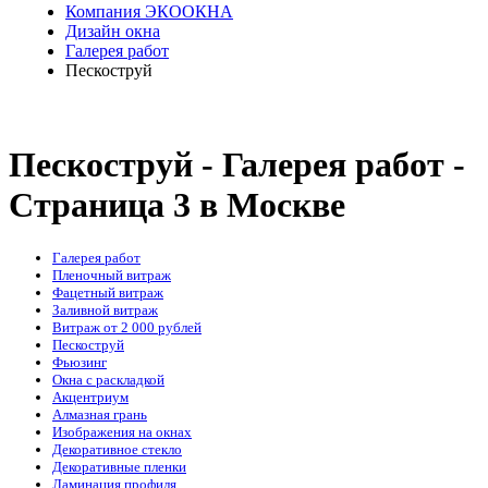
Компания ЭКООКНА
Дизайн окна
Галерея работ
Пескоструй
Пескоструй - Галерея работ -
Cтраница 3 в Москве
Галерея работ
Пленочный витраж
Фацетный витраж
Заливной витраж
Витраж от 2 000 рублей
Пескоструй
Фьюзинг
Окна с раскладкой
Акцентриум
Алмазная грань
Изображения на окнах
Декоративное стекло
Декоративные пленки
Ламинация профиля