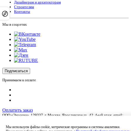
Дизайнерам и архитекторам
Строителям
Контакты
Мы в соцсетях
Подписаться
Принимаем к оплате
Оплатить заказ
ООО «Экоокна», 129337, г.
Москва
,
Ярославское ш., 42
, 4-ый этаж, email:
info@ecookna.ru
.
Оставляя на сайте свои контактные данные, Вы даете согласие на обработку
Мы используем файлы cookie, метрические программы и системы аналитики.
своих персональных данных в соответствии с
политикой