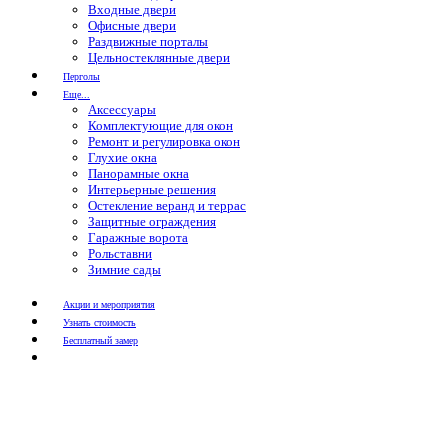
Входные двери
Офисные двери
Раздвижные порталы
Цельностеклянные двери
Перголы
Еще...
Аксессуары
Комплектующие для окон
Ремонт и регулировка окон
Глухие окна
Панорамные окна
Интерьерные решения
Остекление веранд и террас
Защитные ограждения
Гаражные ворота
Рольставни
Зимние сады
Акции и мероприятия
Узнать стоимость
Бесплатный замер