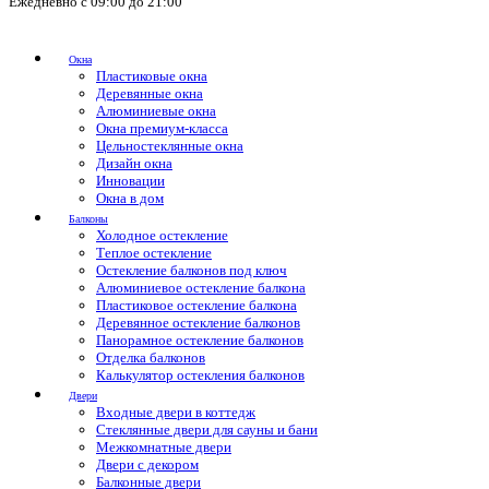
Ежедневно с 09:00 до 21:00
Окна
Пластиковые окна
Деревянные окна
Алюминиевые окна
Окна премиум-класса
Цельностеклянные окна
Дизайн окна
Инновации
Окна в дом
Балконы
Холодное остекление
Теплое остекление
Остекление балконов под ключ
Алюминиевое остекление балкона
Пластиковое остекление балкона
Деревянное остекление балконов
Панорамное остекление балконов
Отделка балконов
Калькулятор остекления балконов
Двери
Входные двери в коттедж
Стеклянные двери для сауны и бани
Межкомнатные двери
Двери с декором
Балконные двери