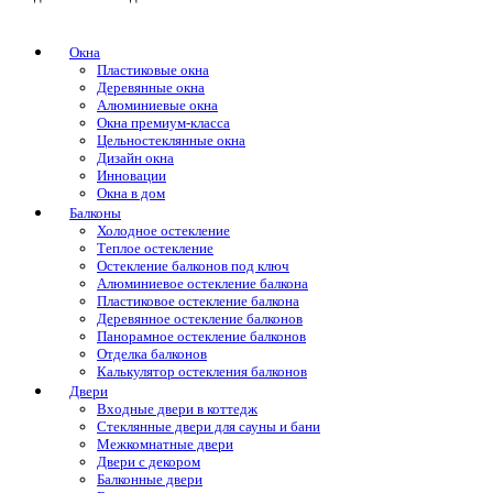
Окна
Пластиковые окна
Деревянные окна
Алюминиевые окна
Окна премиум-класса
Цельностеклянные окна
Дизайн окна
Инновации
Окна в дом
Балконы
Холодное остекление
Теплое остекление
Остекление балконов под ключ
Алюминиевое остекление балкона
Пластиковое остекление балкона
Деревянное остекление балконов
Панорамное остекление балконов
Отделка балконов
Калькулятор остекления балконов
Двери
Входные двери в коттедж
Стеклянные двери для сауны и бани
Межкомнатные двери
Двери с декором
Балконные двери