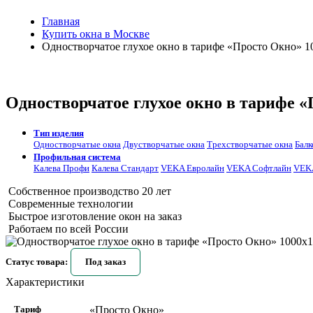
Главная
Купить окна в Москве
Одностворчатое глухое окно в тарифе «Просто Окно» 1
Одностворчатое глухое окно в тарифе 
Тип изделия
Одностворчатые окна
Двустворчатые окна
Трехстворчатые окна
Балк
Профильная система
Калева Профи
Калева Стандарт
VEKA Евролайн
VEKA Софтлайн
VEKA
Собственное производство 20 лет
Современные технологии
Быстрое изготовление окон на заказ
Работаем по всей России
Статус товара:
Под заказ
Характеристики
Тариф
«Просто Окно»