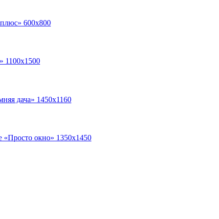
 плюс» 600х800
а» 1100х1500
мняя дача» 1450х1160
е «Просто окно» 1350х1450