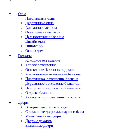
Окна
Пластиковые окна
Деревянные окна
Алюминиевые окна
Окна премиум-класса
Цельностеклянные окна
Дизайн окна
Инновации
Окна в дом
Балконы
Холодное остекление
Теплое остекление
Остекление балконов под ключ
Алюминиевое остекление балкона
Пластиковое остекление балкона
Деревянное остекление балконов
Панорамное остекление балконов
Отделка балконов
Калькулятор остекления балконов
Двери
Входные двери в коттедж
Стеклянные двери для сауны и бани
Межкомнатные двери
Двери с декором
Балконные двери