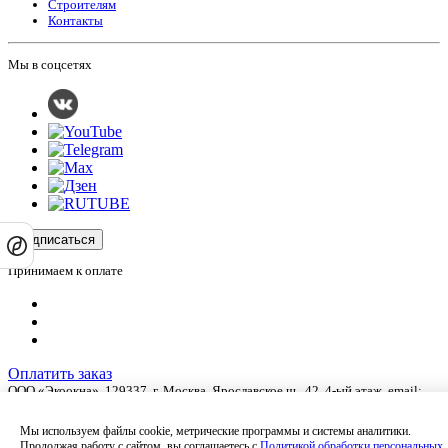
Строителям
Контакты
Мы в соцсетях
Подписаться
Принимаем к оплате
Оплатить заказ
ООО «Экоокна», 129337, г.
Москва
,
Ярославское ш., 42
, 4-ый этаж, email:
info@ecookna.ru
.
Оставляя на сайте свои контактные данные, Вы даете согласие на обработку
Мы используем файлы cookie, метрические программы и системы аналитики.
своих персональных данных в соответствии с
политикой
Продолжая работу с сайтом, вы соглашаетесь с
Политикой обработки персональных