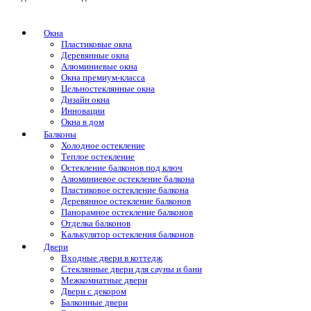
Окна
Пластиковые окна
Деревянные окна
Алюминиевые окна
Окна премиум-класса
Цельностеклянные окна
Дизайн окна
Инновации
Окна в дом
Балконы
Холодное остекление
Теплое остекление
Остекление балконов под ключ
Алюминиевое остекление балкона
Пластиковое остекление балкона
Деревянное остекление балконов
Панорамное остекление балконов
Отделка балконов
Калькулятор остекления балконов
Двери
Входные двери в коттедж
Стеклянные двери для сауны и бани
Межкомнатные двери
Двери с декором
Балконные двери