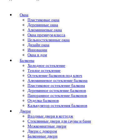
Окна
Пластиковые окна
Деревянные окна
Алюминиевые окна
Окна премиум-класса
Цельностеклянные окна
Дизайн окна
Инновации
Окна в дом
Балконы
Холодное остекление
Теплое остекление
Остекление балконов под ключ
Алюминиевое остекление балкона
Пластиковое остекление балкона
Деревянное остекление балконов
Панорамное остекление балконов
Отделка балконов
Калькулятор остекления балконов
Двери
Входные двери в коттедж
Стеклянные двери для сауны и бани
Межкомнатные двери
Двери с декором
Балконные двери