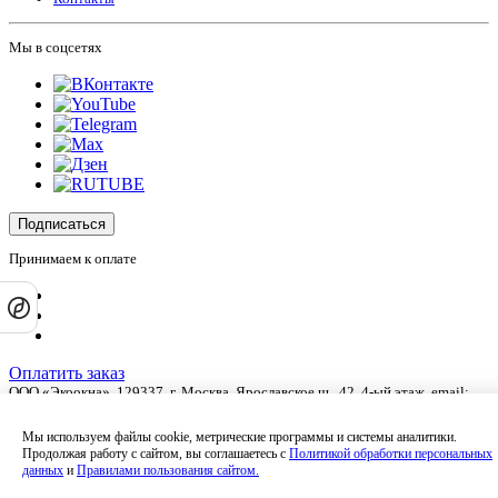
Мы в соцсетях
Подписаться
Принимаем к оплате
Оплатить заказ
ООО «Экоокна», 129337, г.
Москва
,
Ярославское ш., 42
, 4-ый этаж, email:
info@ecookna.ru
.
Оставляя на сайте свои контактные данные, Вы даете согласие на обработку
Мы используем файлы cookie, метрические программы и системы аналитики.
своих персональных данных в соответствии с
политикой
Продолжая работу с сайтом, вы соглашаетесь с
Политикой обработки персональных
конфиденциальности
.
данных
и
Правилами пользования сайтом.
Сайт не является публичной офертой и носит информационный характер.