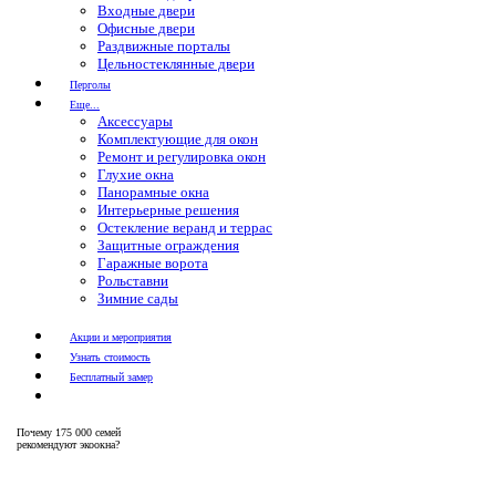
Входные двери
Офисные двери
Раздвижные порталы
Цельностеклянные двери
Перголы
Еще...
Аксессуары
Комплектующие для окон
Ремонт и регулировка окон
Глухие окна
Панорамные окна
Интерьерные решения
Остекление веранд и террас
Защитные ограждения
Гаражные ворота
Рольставни
Зимние сады
Акции и мероприятия
Узнать стоимость
Бесплатный замер
Почему
175 000 семей
рекомендуют экоокна?