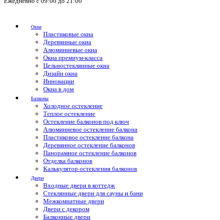
Ежедневно с 09:00 до 21:00
Окна
Пластиковые окна
Деревянные окна
Алюминиевые окна
Окна премиум-класса
Цельностеклянные окна
Дизайн окна
Инновации
Окна в дом
Балконы
Холодное остекление
Теплое остекление
Остекление балконов под ключ
Алюминиевое остекление балкона
Пластиковое остекление балкона
Деревянное остекление балконов
Панорамное остекление балконов
Отделка балконов
Калькулятор остекления балконов
Двери
Входные двери в коттедж
Стеклянные двери для сауны и бани
Межкомнатные двери
Двери с декором
Балконные двери