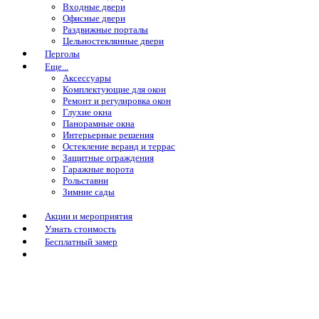
Входные двери
Офисные двери
Раздвижные порталы
Цельностеклянные двери
Перголы
Еще...
Аксессуары
Комплектующие для окон
Ремонт и регулировка окон
Глухие окна
Панорамные окна
Интерьерные решения
Остекление веранд и террас
Защитные ограждения
Гаражные ворота
Рольставни
Зимние сады
Акции и мероприятия
Узнать стоимость
Бесплатный замер