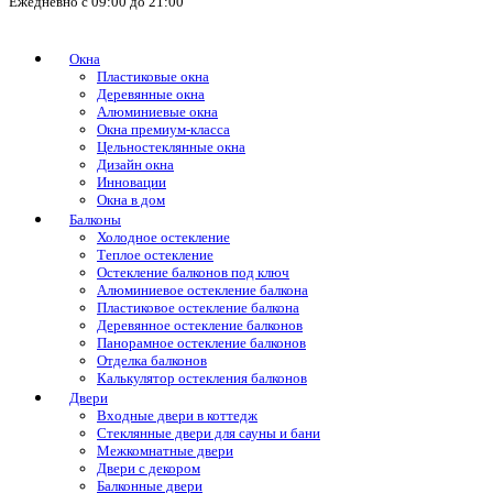
Ежедневно с 09:00 до 21:00
Окна
Пластиковые окна
Деревянные окна
Алюминиевые окна
Окна премиум-класса
Цельностеклянные окна
Дизайн окна
Инновации
Окна в дом
Балконы
Холодное остекление
Теплое остекление
Остекление балконов под ключ
Алюминиевое остекление балкона
Пластиковое остекление балкона
Деревянное остекление балконов
Панорамное остекление балконов
Отделка балконов
Калькулятор остекления балконов
Двери
Входные двери в коттедж
Стеклянные двери для сауны и бани
Межкомнатные двери
Двери с декором
Балконные двери