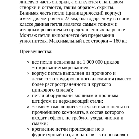
лицевую часть створки, а стыкуются с наплавом
створки и остаются, таким образом, скрыты.
Видимая часть петли (цилиндрический корпус)
имеет диаметр всего 22 мм, благодаря чему в своем
классе данная петля является самым тонким и
изящным решением из представленных на рынке.
Монтаж петли выполняется без прерывания
уплотнителя. Максимальный вес створки – 160 кг.
Преимущества:
все петли испытаны на 1 000 000 циклов
«открывание/закрывание»;
корпус петель выполнен из прочного и
легкого экструдированного алюминия (вместо
более распространенного и хрупкого
цинкового сплава);
петли оборудованы мощным и прочным
штифтом из нержавеющей стали;
«самосмазывающиеся» втулки выполнены из
прочнейшего композита, в состав которого
входит тефлон, не требуют ухода, чистки и
смазки;
крепление петли происходит не в
фурнитурный паз, а в наплав – это позволяет