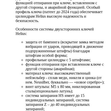
функцией отпирания при ключе, вставленном с
другой стороны, и аварийной функцией. Особый
профиль ключа (патент до 2024 года) обеспечивает
цилиндрам Helius высокую надежность и
безопасность.
Особенности системы двухсторонних ключей
Helius:
защита от бампинга (вскрытие замка методом
вибрации от ударов, приводящей в движение
подпружиненные штифты) благодаря
штифтам особой формы;
профильные цилиндры с 5 штифтами;
функция отпирания при вставленном ключе с
другой стороны (аварийная);
материал ключа: высококачественный
нейзильбер - сплав меди, никеля и цинка (от
нем. Neusilber, буквально — «новое серебро»);
винт штульпа: M5 x 80 мм, никелированная
сталь(опционально латунь);
система запирания HS имеет до 15
индивидуальных запираний, система
запирания Z – до 40 индивидуальных
запираний;