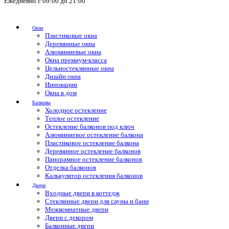
Ежедневно с 09:00 до 21:00
Окна
Пластиковые окна
Деревянные окна
Алюминиевые окна
Окна премиум-класса
Цельностеклянные окна
Дизайн окна
Инновации
Окна в дом
Балконы
Холодное остекление
Теплое остекление
Остекление балконов под ключ
Алюминиевое остекление балкона
Пластиковое остекление балкона
Деревянное остекление балконов
Панорамное остекление балконов
Отделка балконов
Калькулятор остекления балконов
Двери
Входные двери в коттедж
Стеклянные двери для сауны и бани
Межкомнатные двери
Двери с декором
Балконные двери