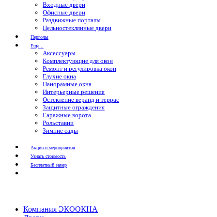
Входные двери
Офисные двери
Раздвижные порталы
Цельностеклянные двери
Перголы
Еще...
Аксессуары
Комплектующие для окон
Ремонт и регулировка окон
Глухие окна
Панорамные окна
Интерьерные решения
Остекление веранд и террас
Защитные ограждения
Гаражные ворота
Рольставни
Зимние сады
Акции и мероприятия
Узнать стоимость
Бесплатный замер
Компания ЭКООКНА