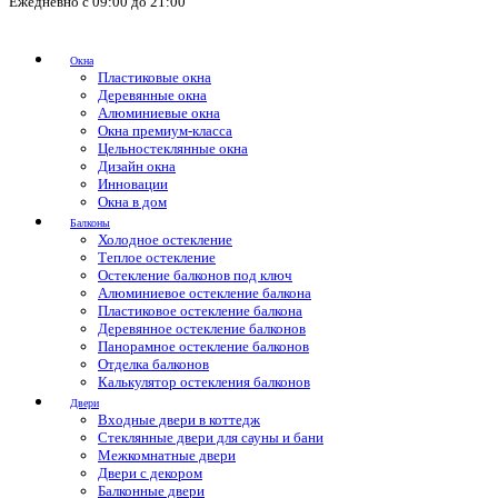
Ежедневно с 09:00 до 21:00
Окна
Пластиковые окна
Деревянные окна
Алюминиевые окна
Окна премиум-класса
Цельностеклянные окна
Дизайн окна
Инновации
Окна в дом
Балконы
Холодное остекление
Теплое остекление
Остекление балконов под ключ
Алюминиевое остекление балкона
Пластиковое остекление балкона
Деревянное остекление балконов
Панорамное остекление балконов
Отделка балконов
Калькулятор остекления балконов
Двери
Входные двери в коттедж
Стеклянные двери для сауны и бани
Межкомнатные двери
Двери с декором
Балконные двери