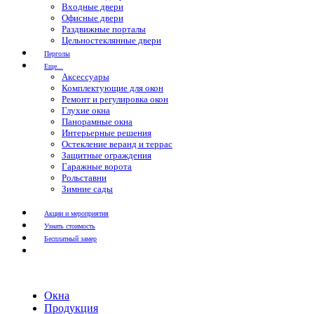
Входные двери
Офисные двери
Раздвижные порталы
Цельностеклянные двери
Перголы
Еще...
Аксессуары
Комплектующие для окон
Ремонт и регулировка окон
Глухие окна
Панорамные окна
Интерьерные решения
Остекление веранд и террас
Защитные ограждения
Гаражные ворота
Рольставни
Зимние сады
Акции и мероприятия
Узнать стоимость
Бесплатный замер
Окна
Продукция