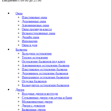
Ежедневно с 09:00 до 21:00
Окна
Пластиковые окна
Деревянные окна
Алюминиевые окна
Окна премиум-класса
Цельностеклянные окна
Дизайн окна
Инновации
Окна в дом
Балконы
Холодное остекление
Теплое остекление
Остекление балконов под ключ
Алюминиевое остекление балкона
Пластиковое остекление балкона
Деревянное остекление балконов
Панорамное остекление балконов
Отделка балконов
Калькулятор остекления балконов
Двери
Входные двери в коттедж
Стеклянные двери для сауны и бани
Межкомнатные двери
Двери с декором
Балконные двери