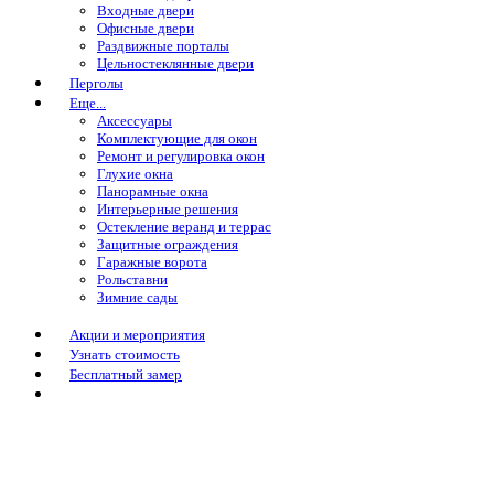
Входные двери
Офисные двери
Раздвижные порталы
Цельностеклянные двери
Перголы
Еще...
Аксессуары
Комплектующие для окон
Ремонт и регулировка окон
Глухие окна
Панорамные окна
Интерьерные решения
Остекление веранд и террас
Защитные ограждения
Гаражные ворота
Рольставни
Зимние сады
Акции и мероприятия
Узнать стоимость
Бесплатный замер