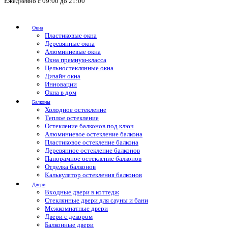
Ежедневно с 09:00 до 21:00
Окна
Пластиковые окна
Деревянные окна
Алюминиевые окна
Окна премиум-класса
Цельностеклянные окна
Дизайн окна
Инновации
Окна в дом
Балконы
Холодное остекление
Теплое остекление
Остекление балконов под ключ
Алюминиевое остекление балкона
Пластиковое остекление балкона
Деревянное остекление балконов
Панорамное остекление балконов
Отделка балконов
Калькулятор остекления балконов
Двери
Входные двери в коттедж
Стеклянные двери для сауны и бани
Межкомнатные двери
Двери с декором
Балконные двери