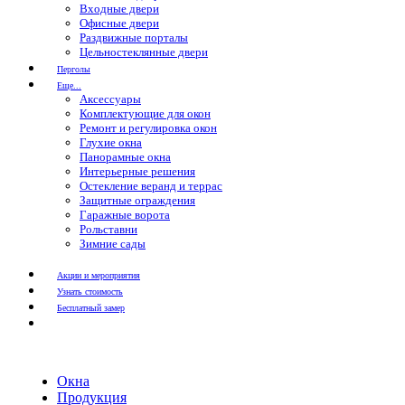
Входные двери
Офисные двери
Раздвижные порталы
Цельностеклянные двери
Перголы
Еще...
Аксессуары
Комплектующие для окон
Ремонт и регулировка окон
Глухие окна
Панорамные окна
Интерьерные решения
Остекление веранд и террас
Защитные ограждения
Гаражные ворота
Рольставни
Зимние сады
Акции и мероприятия
Узнать стоимость
Бесплатный замер
Окна
Продукция