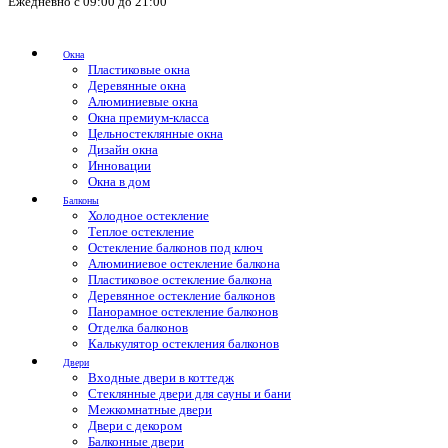
Ежедневно с 09:00 до 21:00
Окна
Пластиковые окна
Деревянные окна
Алюминиевые окна
Окна премиум-класса
Цельностеклянные окна
Дизайн окна
Инновации
Окна в дом
Балконы
Холодное остекление
Теплое остекление
Остекление балконов под ключ
Алюминиевое остекление балкона
Пластиковое остекление балкона
Деревянное остекление балконов
Панорамное остекление балконов
Отделка балконов
Калькулятор остекления балконов
Двери
Входные двери в коттедж
Стеклянные двери для сауны и бани
Межкомнатные двери
Двери с декором
Балконные двери