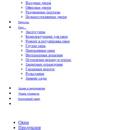
Входные двери
Офисные двери
Раздвижные порталы
Цельностеклянные двери
Перголы
Еще...
Аксессуары
Комплектующие для окон
Ремонт и регулировка окон
Глухие окна
Панорамные окна
Интерьерные решения
Остекление веранд и террас
Защитные ограждения
Гаражные ворота
Рольставни
Зимние сады
Акции и мероприятия
Узнать стоимость
Бесплатный замер
Окна
Продукция