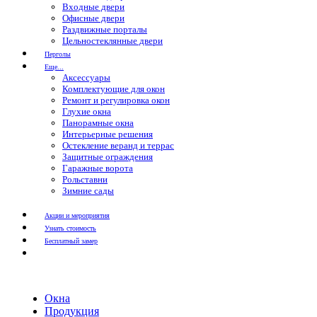
Входные двери
Офисные двери
Раздвижные порталы
Цельностеклянные двери
Перголы
Еще...
Аксессуары
Комплектующие для окон
Ремонт и регулировка окон
Глухие окна
Панорамные окна
Интерьерные решения
Остекление веранд и террас
Защитные ограждения
Гаражные ворота
Рольставни
Зимние сады
Акции и мероприятия
Узнать стоимость
Бесплатный замер
Окна
Продукция