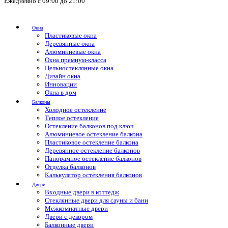
Ежедневно с 09:00 до 21:00
Окна
Пластиковые окна
Деревянные окна
Алюминиевые окна
Окна премиум-класса
Цельностеклянные окна
Дизайн окна
Инновации
Окна в дом
Балконы
Холодное остекление
Теплое остекление
Остекление балконов под ключ
Алюминиевое остекление балкона
Пластиковое остекление балкона
Деревянное остекление балконов
Панорамное остекление балконов
Отделка балконов
Калькулятор остекления балконов
Двери
Входные двери в коттедж
Стеклянные двери для сауны и бани
Межкомнатные двери
Двери с декором
Балконные двери