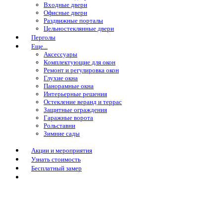
Входные двери
Офисные двери
Раздвижные порталы
Цельностеклянные двери
Перголы
Еще...
Аксессуары
Комплектующие для окон
Ремонт и регулировка окон
Глухие окна
Панорамные окна
Интерьерные решения
Остекление веранд и террас
Защитные ограждения
Гаражные ворота
Рольставни
Зимние сады
Акции и мероприятия
Узнать стоимость
Бесплатный замер