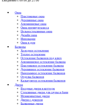
Ежедневно с 09:00 до 21:00
Окна
Пластиковые окна
Деревянные окна
Алюминиевые окна
Окна премиум-класса
Цельностеклянные окна
Дизайн окна
Инновации
Окна в дом
Балконы
Холодное остекление
Теплое остекление
Остекление балконов под ключ
Алюминиевое остекление балкона
Пластиковое остекление балкона
Деревянное остекление балконов
Панорамное остекление балконов
Отделка балконов
Калькулятор остекления балконов
Двери
Входные двери в коттедж
Стеклянные двери для сауны и бани
Межкомнатные двери
Двери с декором
Балконные двери