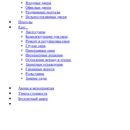
Входные двери
Офисные двери
Раздвижные порталы
Цельностеклянные двери
Перголы
Еще...
Аксессуары
Комплектующие для окон
Ремонт и регулировка окон
Глухие окна
Панорамные окна
Интерьерные решения
Остекление веранд и террас
Защитные ограждения
Гаражные ворота
Рольставни
Зимние сады
Акции и мероприятия
Узнать стоимость
Бесплатный замер