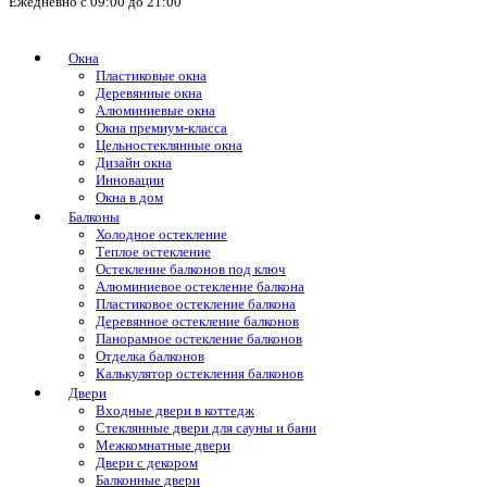
Ежедневно с 09:00 до 21:00
Окна
Пластиковые окна
Деревянные окна
Алюминиевые окна
Окна премиум-класса
Цельностеклянные окна
Дизайн окна
Инновации
Окна в дом
Балконы
Холодное остекление
Теплое остекление
Остекление балконов под ключ
Алюминиевое остекление балкона
Пластиковое остекление балкона
Деревянное остекление балконов
Панорамное остекление балконов
Отделка балконов
Калькулятор остекления балконов
Двери
Входные двери в коттедж
Стеклянные двери для сауны и бани
Межкомнатные двери
Двери с декором
Балконные двери