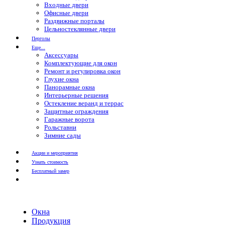
Входные двери
Офисные двери
Раздвижные порталы
Цельностеклянные двери
Перголы
Еще...
Аксессуары
Комплектующие для окон
Ремонт и регулировка окон
Глухие окна
Панорамные окна
Интерьерные решения
Остекление веранд и террас
Защитные ограждения
Гаражные ворота
Рольставни
Зимние сады
Акции и мероприятия
Узнать стоимость
Бесплатный замер
Окна
Продукция