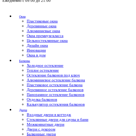
Ежедневно с 09:00 до 21:00
Окна
Пластиковые окна
Деревянные окна
Алюминиевые окна
Окна премиум-класса
Цельностеклянные окна
Дизайн окна
Инновации
Окна в дом
Балконы
Холодное остекление
Теплое остекление
Остекление балконов под ключ
Алюминиевое остекление балкона
Пластиковое остекление балкона
Деревянное остекление балконов
Панорамное остекление балконов
Отделка балконов
Калькулятор остекления балконов
Двери
Входные двери в коттедж
Стеклянные двери для сауны и бани
Межкомнатные двери
Двери с декором
Балконные двери