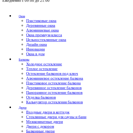
Ежедневно с 09:00 до 21:00
Окна
Пластиковые окна
Деревянные окна
Алюминиевые окна
Окна премиум-класса
Цельностеклянные окна
Дизайн окна
Инновации
Окна в дом
Балконы
Холодное остекление
Теплое остекление
Остекление балконов под ключ
Алюминиевое остекление балкона
Пластиковое остекление балкона
Деревянное остекление балконов
Панорамное остекление балконов
Отделка балконов
Калькулятор остекления балконов
Двери
Входные двери в коттедж
Стеклянные двери для сауны и бани
Межкомнатные двери
Двери с декором
Балконные двери