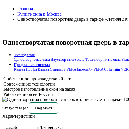
Главная
Купить окна в Москве
Одностворчатая поворотная дверь в тарифе «Летняя дач
Одностворчатая поворотная дверь в та
Тип изделия
Одностворчатые окна
Двустворчатые окна
Трехстворчатые окна
Балк
Профильная система
Калева Профи
Калева Стандарт
VEKA Евролайн
VEKA Софтлайн
VEKA
Собственное производство 20 лет
Современные технологии
Быстрое изготовление окон на заказ
Работаем по всей России
Статус товара:
Под заказ
Характеристики
Тариф
«Летняя дача»