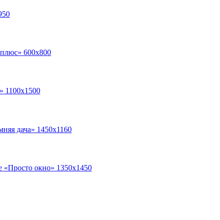
950
 плюс» 600х800
а» 1100х1500
мняя дача» 1450х1160
е «Просто окно» 1350х1450