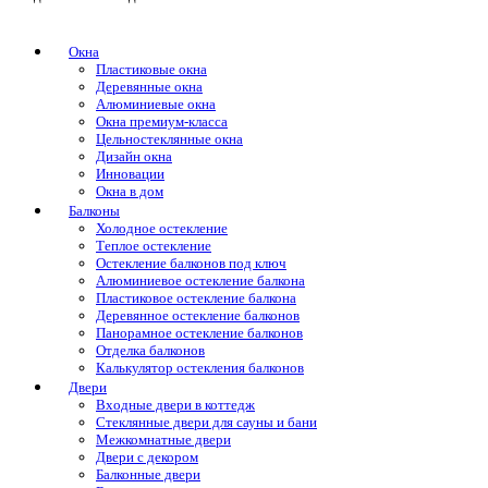
Окна
Пластиковые окна
Деревянные окна
Алюминиевые окна
Окна премиум-класса
Цельностеклянные окна
Дизайн окна
Инновации
Окна в дом
Балконы
Холодное остекление
Теплое остекление
Остекление балконов под ключ
Алюминиевое остекление балкона
Пластиковое остекление балкона
Деревянное остекление балконов
Панорамное остекление балконов
Отделка балконов
Калькулятор остекления балконов
Двери
Входные двери в коттедж
Стеклянные двери для сауны и бани
Межкомнатные двери
Двери с декором
Балконные двери