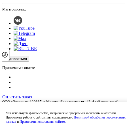
Мы в соцсетях
Подписаться
Принимаем к оплате
Оплатить заказ
ООО «Экоокна», 129337, г.
Москва
,
Ярославское ш., 42
, 4-ый этаж, email:
info@ecookna.ru
.
Оставляя на сайте свои контактные данные, Вы даете согласие на обработку
Мы используем файлы cookie, метрические программы и системы аналитики.
своих персональных данных в соответствии с
политикой
Продолжая работу с сайтом, вы соглашаетесь с
Политикой обработки персональных
конфиденциальности
.
данных
и
Правилами пользования сайтом.
Сайт не является публичной офертой и носит информационный характер.