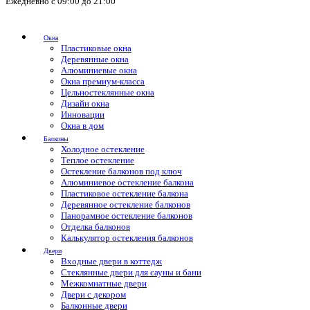
Ежедневно с 09:00 до 21:00
Окна
Пластиковые окна
Деревянные окна
Алюминиевые окна
Окна премиум-класса
Цельностеклянные окна
Дизайн окна
Инновации
Окна в дом
Балконы
Холодное остекление
Теплое остекление
Остекление балконов под ключ
Алюминиевое остекление балкона
Пластиковое остекление балкона
Деревянное остекление балконов
Панорамное остекление балконов
Отделка балконов
Калькулятор остекления балконов
Двери
Входные двери в коттедж
Стеклянные двери для сауны и бани
Межкомнатные двери
Двери с декором
Балконные двери