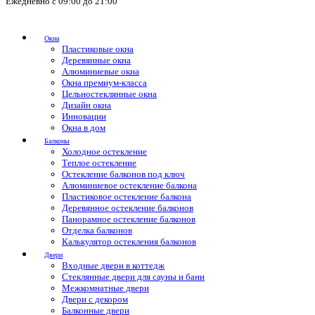
Ежедневно с 09:00 до 21:00
Окна
Пластиковые окна
Деревянные окна
Алюминиевые окна
Окна премиум-класса
Цельностеклянные окна
Дизайн окна
Инновации
Окна в дом
Балконы
Холодное остекление
Теплое остекление
Остекление балконов под ключ
Алюминиевое остекление балкона
Пластиковое остекление балкона
Деревянное остекление балконов
Панорамное остекление балконов
Отделка балконов
Калькулятор остекления балконов
Двери
Входные двери в коттедж
Стеклянные двери для сауны и бани
Межкомнатные двери
Двери с декором
Балконные двери