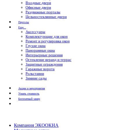
Входные двери
Офисные двери
Раздвижные порталы
Цельностеклянные двери
Перголы
Еще...
Аксессуары
Комплектующие для окон
Ремонт и регулировка окон
Глухие окна
Панорамные окна
Интерьерные решения
Остекление веранд и террас
Защитные ограждения
Гаражные ворота
Рольставни
Зимние сады
Акции и мероприятия
Узнать стоимость
Бесплатный замер
Компания ЭКООКНА