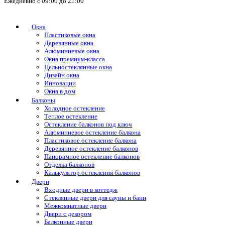
Ежедневно с 09:00 до 21:00
Окна
Пластиковые окна
Деревянные окна
Алюминиевые окна
Окна премиум-класса
Цельностеклянные окна
Дизайн окна
Инновации
Окна в дом
Балконы
Холодное остекление
Теплое остекление
Остекление балконов под ключ
Алюминиевое остекление балкона
Пластиковое остекление балкона
Деревянное остекление балконов
Панорамное остекление балконов
Отделка балконов
Калькулятор остекления балконов
Двери
Входные двери в коттедж
Стеклянные двери для сауны и бани
Межкомнатные двери
Двери с декором
Балконные двери