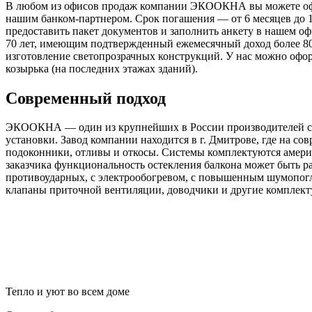
В любом из офисов продаж компании ЭКООКНА вы можете оформ
нашим банком-партнером. Срок погашения — от 6 месяцев до 
предоставить пакет документов и заполнить анкету в нашем оф
70 лет, имеющим подтвержденный ежемесячный доход более 800
изготовление светопрозрачных конструкций. У нас можно оформ
козырька (на последних этажах зданий).
Современный подход
ЭКООКНА — один из крупнейших в России производителей све
установки. Завод компании находится в г. Дмитрове, где на 
подоконники, отливы и откосы. Системы комплектуются амер
заказчика функциональность остекления балкона может быть р
противоударных, с электрообогревом, с повышенным шумопогл
клапаны приточной вентиляции, доводчики и другие комплект
Тепло и уют во всем доме