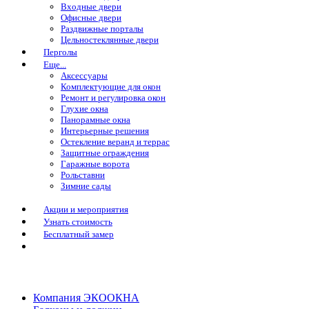
Входные двери
Офисные двери
Раздвижные порталы
Цельностеклянные двери
Перголы
Еще...
Аксессуары
Комплектующие для окон
Ремонт и регулировка окон
Глухие окна
Панорамные окна
Интерьерные решения
Остекление веранд и террас
Защитные ограждения
Гаражные ворота
Рольставни
Зимние сады
Акции и мероприятия
Узнать стоимость
Бесплатный замер
Компания ЭКООКНА