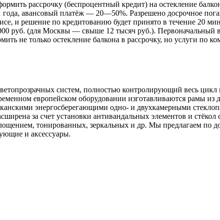
ить рассрочку (беспроцентный кредит) на остекление балкона.
1 года, авансовый платёж — 20—50%. Разрешено досрочное пога
исе, и решение по кредитованию будет принято в течение 20 мин
0 руб. (для Москвы — свыше 12 тысяч руб.). Первоначальный в
ить не только остекление балкона в рассрочку, но услуги по ко
топрозрачных систем, полностью контролирующий весь цикл из
современном европейском оборудовании изготавливаются рамы из
иканскими энергосберегающими одно- и двухкамерными стеклоп
асширена за счет установки антивандальных элементов и стёко
ощением, тонированных, зеркальных и др. Мы предлагаем по д
ующие и аксессуары.