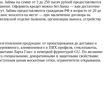
 Займы на сумму от 3 до 250 тысяч рублей предоставляются
шение. Оформить кредит можно без банка — вам достаточно
ут. Займы предоставляются гражданам РФ в возрасте от 20 до
знос вносится на месте — при заключении договора на
мплексной отделке балконов, организации выноса, устройству
готовления продукции: от проектирования до доставки и
 деревянного, алюминиевого и ПВХ-профиля, стеклопакеты,
акетами Ларта Гласс и немецкой фурнитурой GU. По желанию
л со специальными, декоративными и защитными свойствами:
оступным ценам москитные сетки, ограничители открывания,